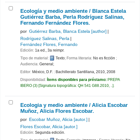
Ecología y medio ambiente /
Blanca Estela
Gutiérrez Barba, Perla Rodríguez Salinas,
Fernando Fernández Flores.
por
Gutiérrez Barba, Blanca Estela
[author]
Rodríguez Salinas, Perla
Fernández Flores, Fernando
Edición:
1a ed., 3a reimpr.
Tipo de material:
Texto
; Forma literaria:
No es ficción
;
Audiencia:
General;
Editor:
México, D.F. : Bachillerato Santillana, 2010, 2008
Disponibilidad:
Ítems disponibles para préstamo:
PREPA
IBERO
(3)
Signatura topográfica:
QH 541 G88.2010, ..
.
Ecologia y medio ambiente /
Alicia Escobar
Muñoz, Alicia Flores Escobar.
por
Escobar Muñoz, Alicia
[autor.]
Flores Escobar, Alicia
[autor.]
Edición:
Segunda edición.