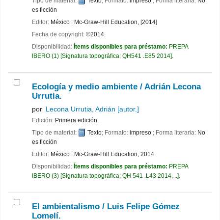
Tipo de material:
Texto
; Formato:
impreso
; Forma literaria:
No
es ficción
Editor:
México : Mc-Graw-Hill Education, [2014]
Fecha de copyright:
©2014.
Disponibilidad:
Ítems disponibles para préstamo:
PREPA
IBERO
(1)
Signatura topográfica:
QH541 .E85 2014
.
Ecología y medio ambiente /
Adrián Lecona
Urrutia.
por
Lecona Urrutia, Adrián
[autor.]
Edición:
Primera edición.
Tipo de material:
Texto
; Formato:
impreso
; Forma literaria:
No
es ficción
Editor:
México : Mc-Graw-Hill Education, 2014
Disponibilidad:
Ítems disponibles para préstamo:
PREPA
IBERO
(3)
Signatura topográfica:
QH 541 .L43 2014, ..
.
El ambientalismo /
Luis Felipe Gómez
Lomelí.