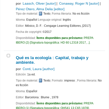
por
Laasch, Oliver
[autor]
Conaway, Roger N
[autor]
Pérez Otero, Alma Delia
[editor]
Tipo de material:
Texto
; Forma literaria:
No es ficción
Idioma:
Español
Lenguaje original:
Inglés
Editor:
México, D. F. : Cengage Learning Editores, [2017]
Fecha de copyright:
©2017
Disponibilidad:
Ítems disponibles para préstamo:
PREPA
IBERO
(2)
Signatura topográfica:
HD 60 L2318 2017, ..
.
Qué es la ecología : Capital, trabajo y
ambiente.
por
Conti, Laura
[author]
Edición:
1a ed.
Tipo de material:
Texto
; Formato:
impreso
; Forma literaria:
No
es ficción
Idioma:
Español
Editor:
Barcelona : Blume , 1978
Disponibilidad:
Ítems disponibles para préstamo:
PREPA
IBERO
(1)
Signatura topográfica:
QH541 13 C65 1978
.