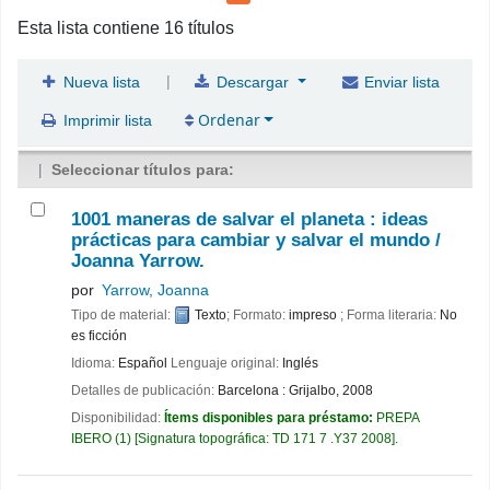
Esta lista contiene 16 títulos
|
Nueva lista
Descargar
Enviar lista
Ordenar
Imprimir lista
Seleccionar títulos para:
1001 maneras de salvar el planeta : ideas
prácticas para cambiar y salvar el mundo /
Joanna Yarrow.
por
Yarrow, Joanna
Tipo de material:
Texto
; Formato:
impreso
; Forma literaria:
No
es ficción
Idioma:
Español
Lenguaje original:
Inglés
Detalles de publicación:
Barcelona :
Grijalbo,
2008
Disponibilidad:
Ítems disponibles para préstamo:
PREPA
IBERO
(1)
Signatura topográfica:
TD 171 7 .Y37 2008
.