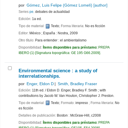
por
Gómez, Luis Felipe (Gómez Lomelí)
[author]
Series
pe
. debates de actualidad
Edición:
1a ed.
Tipo de material:
Texto
; Forma literaria:
No es ficción
Editor:
México ; España : Nostra, 2009
Otro título:
Para entender : el ambientalismo
Disponibilidad:
Ítems disponibles para préstamo:
PREPA
IBERO
(1)
Signatura topográfica:
GE 195 G66.2009
.
Environmental science : a study of
interrelationships.
por
Enger, Eldon D
Smith, Bradley Fraser
Edición:
11th ed. / Eldon D. Enger, Bradley F. Smith ; with
contributions by Jacob W. Van Houton, Christopher J. Preston.
Tipo de material:
Texto
; Formato:
impreso
; Forma literaria:
No
es ficción
Detalles de publicación:
Boston :
McGraw-Hill,
c2008
Disponibilidad:
Ítems disponibles para préstamo:
PREPA
IBERO
(1)
Signatura topográfica:
GE105 .E54 2008
.