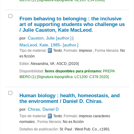
From behaving to belonging : the inclusive
art of supporting students who challenge us
/
Julie Causton, Kate MacLeod.
por
Causton, Julie
[author.]
MacLeod, Kate
, 1985-
[author.]
Tipo de material:
Texto
; Formato:
impreso
; Forma literaria:
No
es ficción
Editor:
Alexandria, VA : ASCD, [2020]
Disponibilidad:
Ítems disponibles para préstamo:
PREPA
IBERO
(1)
Signatura topográfica:
LC1200 .C378 2020
.
Human biology : health, homeostasis, and
the environment /
Daniel D. Chiras.
por
Chiras, Daniel D
Tipo de material:
Texto
; Formato:
impreso caracteres
normales
; Forma literaria:
No es ficción
Detalles de publicación:
St. Paul :
West Pub. Co.,
c1991