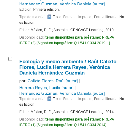
Hernández Guzmán, Verónica Daniela
[autor]
Edición:
Primera edición.
Tipo de material:
Texto
; Formato:
impreso
; Forma literaria:
No
es ficción
Editor:
México, D. F. ; Australia : CENGAGE Learning, 2019
Disponibilidad:
Ítems disponibles para préstamo:
PREPA
IBERO
(2)
Signatura topográfica:
QH 541 C334 2019, ..
.
Ecología y medio ambiente /
Raúl Calixto
Flores, Lucila Herrera Reyes, Verónica
Daniela Hernández Guzmán
por
Calixto Flores, Raúl
[autor]
Herrera Reyes, Lucila
[autor]
Hernández Guzmán, Verónica Daniela
[autor]
Tipo de material:
Texto
; Formato:
impreso
; Forma literaria:
No
es ficción
Editor:
México, D. F. ; Australia : CENGAGE Learning, 2014
Disponibilidad:
Ítems disponibles para préstamo:
PREPA
IBERO
(1)
Signatura topográfica:
QH 541 C334.2014
.