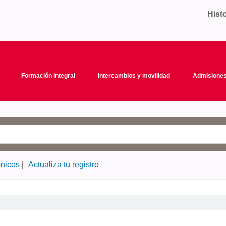
Hist
Formación integral
Intercambios y movilidad
Admisiones
ónicos
Actualiza tu registro