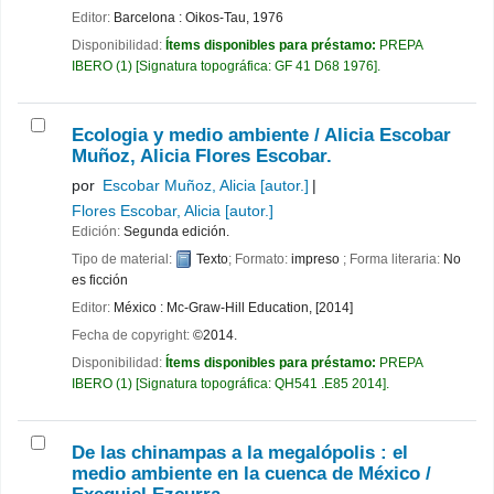
Editor:
Barcelona : Oikos-Tau, 1976
Disponibilidad:
Ítems disponibles para préstamo:
PREPA
IBERO
(1)
Signatura topográfica:
GF 41 D68 1976
.
Ecologia y medio ambiente /
Alicia Escobar
Muñoz, Alicia Flores Escobar.
por
Escobar Muñoz, Alicia
[autor.]
Flores Escobar, Alicia
[autor.]
Edición:
Segunda edición.
Tipo de material:
Texto
; Formato:
impreso
; Forma literaria:
No
es ficción
Editor:
México : Mc-Graw-Hill Education, [2014]
Fecha de copyright:
©2014.
Disponibilidad:
Ítems disponibles para préstamo:
PREPA
IBERO
(1)
Signatura topográfica:
QH541 .E85 2014
.
De las chinampas a la megalópolis : el
medio ambiente en la cuenca de México /