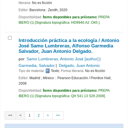
literaria:
No es ficción
Editor:
Barcelona : Zenith, 2020
Disponibilidad:
Ítems disponibles para préstamo:
PREPA
IBERO
(1)
Signatura topográfica:
HD9940.A2 .O45
.
Introducción práctica a la ecología /
Antonio
José Samo Lumbreras, Alfonso Garmedia
Salvador, Juan Antonio Delgado.
por
Samo Lumbreras, Antonio José
[author]
Garmedia, Salvador
Delgado, Juan Antonio
Tipo de material:
Texto
; Forma literaria:
No es ficción
Editor:
Madrid ; México :. Pearson Educación / Prentice Hall,
2008
Disponibilidad:
Ítems disponibles para préstamo:
PREPA
IBERO
(1)
Signatura topográfica:
QH 541.13 S26.2008
.
<<
<
1
2
>
>>