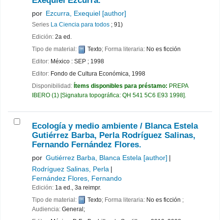
Exequiel Ezcurra.
por
Ezcurra, Exequiel
[author]
Series
La Ciencia para todos
; 91)
Edición:
2a ed.
Tipo de material:
Texto
; Forma literaria:
No es ficción
Editor:
México : SEP ; 1998
Editor:
Fondo de Cultura Económica, 1998
Disponibilidad:
Ítems disponibles para préstamo:
PREPA
IBERO
(1)
Signatura topográfica:
QH 541 5C6 E93 1998
.
Ecología y medio ambiente /
Blanca Estela
Gutiérrez Barba, Perla Rodríguez Salinas,
Fernando Fernández Flores.
por
Gutiérrez Barba, Blanca Estela
[author]
Rodríguez Salinas, Perla
Fernández Flores, Fernando
Edición:
1a ed., 3a reimpr.
Tipo de material:
Texto
; Forma literaria:
No es ficción
;
Audiencia:
General;