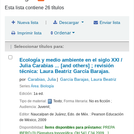
Esta lista contiene 26 títulos
|
Nueva lista
Descargar
Enviar lista
Ordenar
Imprimir lista
Seleccionar títulos para:
Ecología y medio ambiente en el siglo XXI /
Julia Carabias ... [and others] ; revisión
técnica: Laura Beatriz García Barajas.
por
Carabias, Julia
García Barajas, Laura Beatriz
Series
Área: Biología
Edición:
1a ed.
Tipo de material:
Texto
; Forma literaria:
No es ficción
;
Audiencia:
Juvenil;
Editor:
Naucalpan de Juárez, Edo. de Méx. : Pearson Educación
de México, 2009
Disponibilidad:
Ítems disponibles para préstamo:
PREPA
IBERO
(3)
Signatura topográfica:
QH 541 C34.2009, ..
.