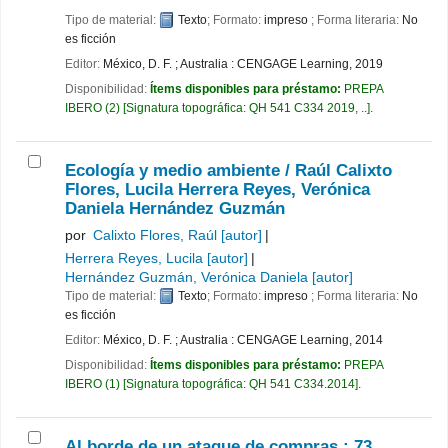
Tipo de material:
Texto
; Formato:
impreso
; Forma literaria:
No
es ficción
Editor:
México, D. F. ; Australia : CENGAGE Learning, 2019
Disponibilidad:
Ítems disponibles para préstamo:
PREPA
IBERO
(2)
Signatura topográfica:
QH 541 C334 2019, ..
.
Ecología y medio ambiente /
Raúl Calixto
Flores, Lucila Herrera Reyes, Verónica
Daniela Hernández Guzmán
por
Calixto Flores, Raúl
[autor]
Herrera Reyes, Lucila
[autor]
Hernández Guzmán, Verónica Daniela
[autor]
Tipo de material:
Texto
; Formato:
impreso
; Forma literaria:
No
es ficción
Editor:
México, D. F. ; Australia : CENGAGE Learning, 2014
Disponibilidad:
Ítems disponibles para préstamo:
PREPA
IBERO
(1)
Signatura topográfica:
QH 541 C334.2014
.
Al borde de un ataque de compras : 73