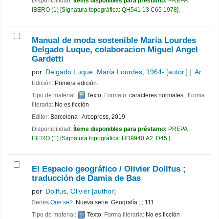
Disponibilidad:
Ítems disponibles para préstamo:
PREPA
IBERO
(1)
Signatura topográfica:
QH541 13 C65 1978
.
Manual de moda sostenible
María Lourdes
Delgado Luque, colaboracion Miguel Angel
Gardetti
por
Delgado Luque, María Lourdes
, 1964-
[autor.]
Ar
Edición:
Primera edición.
Tipo de material:
Texto
; Formato:
caracteres normales
; Forma
literaria:
No es ficción
Editor:
Barcelona : Arcopress, 2019
Disponibilidad:
Ítems disponibles para préstamo:
PREPA
IBERO
(1)
Signatura topográfica:
HD9940.A2 .D45
.
El Espacio geográfico /
Olivier Dollfus ;
traducción de Damia de Bas
por
Dollfus, Olivier
[author]
Series
Que se?
. Nueva serie. Geografía ; ; 111
Tipo de material:
Texto
; Forma literaria:
No es ficción