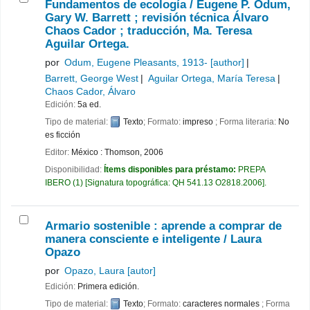
Fundamentos de ecología /
Eugene P. Odum,
Gary W. Barrett ; revisión técnica Álvaro
Chaos Cador ; traducción, Ma. Teresa
Aguilar Ortega.
por
Odum, Eugene Pleasants
, 1913-
[author]
Barrett, George West
Aguilar Ortega, María Teresa
Chaos Cador, Álvaro
Edición:
5a ed.
Tipo de material:
Texto
; Formato:
impreso
; Forma literaria:
No
es ficción
Editor:
México : Thomson, 2006
Disponibilidad:
Ítems disponibles para préstamo:
PREPA
IBERO
(1)
Signatura topográfica:
QH 541.13 O2818.2006
.
Armario sostenible : aprende a comprar de
manera consciente e inteligente /
Laura
Opazo
por
Opazo, Laura
[autor]
Edición:
Primera edición.
Tipo de material:
Texto
; Formato:
caracteres normales
; Forma