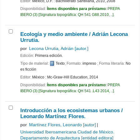
Editor:
México, D.F. : Bachillerato Santillana, 2010, 2008
Disponibilidad:
Ítems disponibles para préstamo:
PREPA
IBERO
(3)
Signatura topográfica:
QH 541 G88.2010, ..
.
Ecología y medio ambiente /
Adrián Lecona
Urrutia.
por
Lecona Urrutia, Adrián
[autor.]
Edición:
Primera edición.
Tipo de material:
Texto
; Formato:
impreso
; Forma literaria:
No
es ficción
Editor:
México : Mc-Graw-Hill Education, 2014
Disponibilidad:
Ítems disponibles para préstamo:
PREPA
IBERO
(3)
Signatura topográfica:
QH 541 .L43 2014, ..
.
Introducción a los ecosistemas urbanos /
Leonardo Martínez Flores.
por
Martínez Flores, Leonardo
[autor]
Universidad Iberoamericana Ciudad de México.
Departamento de Arquitectura
[entidad editora]