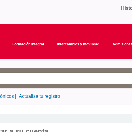
Hist
Formación integral
Intercambios y movilidad
Admisiones
rónicos
Actualiza tu registro
sar a su cuenta