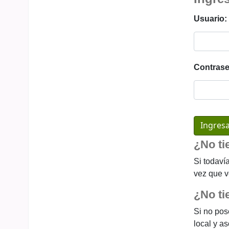
Usuario:
Contrase
¿No ti
Si todaví
vez que v
¿No ti
Si no pos
local y a