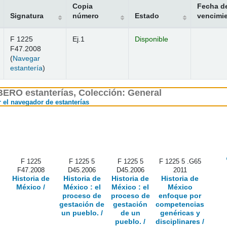
Copia
Fecha d
Signatura
número
Estado
vencimi
F 1225
Ej.1
Disponible
F47.2008
(
Navegar
(Abre debajo)
estantería
)
ERO estanterías
,
Colección: General
(Oculta el navegador de estanterías)
r el navegador de estanterías
F 1225
F 1225 5
F 1225 5
F 1225 5 .G65
F47.2008
D45.2006
D45.2006
2011
Historia de
Historia de
Historia de
Historia de
México /
México :
el
México :
el
México
proceso de
proceso de
enfoque por
gestación de
gestación
competencias
un pueblo. /
de un
genéricas y
pueblo. /
disciplinares /