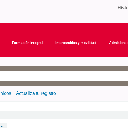
Hist
Formación integral
Intercambios y movilidad
Admisiones
ónicos
Actualiza tu registro
BD