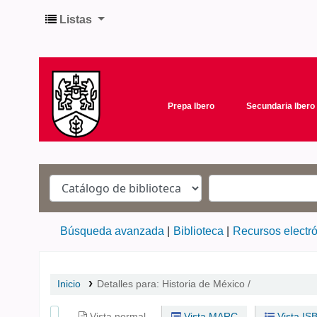
Listas
Prepa Ibero
Secundaria Ibero
Búsqueda avanzada
Biblioteca
Recursos electr
Inicio
Detalles para:
Historia de México /
Vista normal
Vista MARC
Vista IS