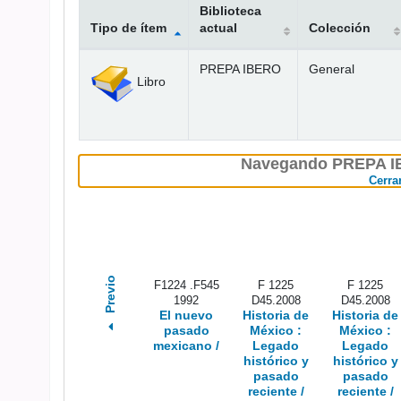
Biblioteca
Tipo de ítem
actual
Colección
Existencias
PREPA IBERO
General
Libro
Navegando PREPA IB
Cerra
Previo
F1224 .F545
F 1225
F 1225
1992
D45.2008
D45.2008
El nuevo
Historia de
Historia de
pasado
México :
México :
mexicano /
Legado
Legado
histórico y
histórico y
pasado
pasado
reciente /
reciente /