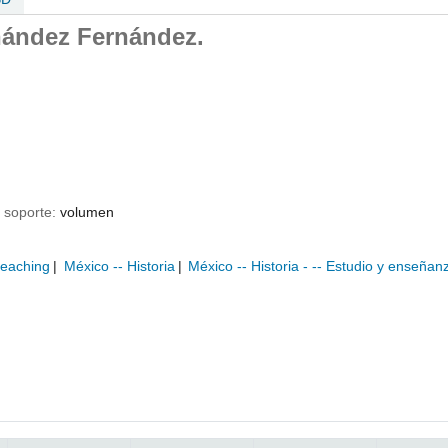
nández Fernández.
 soporte:
volumen
teaching
México -- Historia
México -- Historia - -- Estudio y enseñan