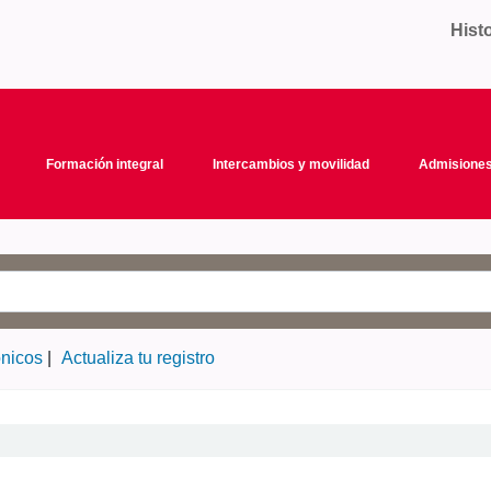
Hist
Formación integral
Intercambios y movilidad
Admisiones
ónicos
Actualiza tu registro