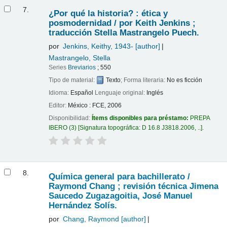
7.
¿Por qué la historia? : ética y
posmodernidad /
por Keith Jenkins ;
traducción Stella Mastrangelo Puech.
por
Jenkins, Keithy
, 1943-
[author]
Mastrangelo, Stella
Series
Breviarios
; 550
Tipo de material:
Texto
; Forma literaria:
No es ficción
Idioma:
Español
Lenguaje original:
Inglés
Editor:
México : FCE, 2006
Disponibilidad:
Ítems disponibles para préstamo:
PREPA
IBERO
(3)
Signatura topográfica:
D 16.8 J3818.2006, ..
.
8.
Química general para bachillerato /
Raymond Chang ; revisión técnica Jimena
Saucedo Zugazagoitia, José Manuel
Hernández Solís.
por
Chang, Raymond
[author]