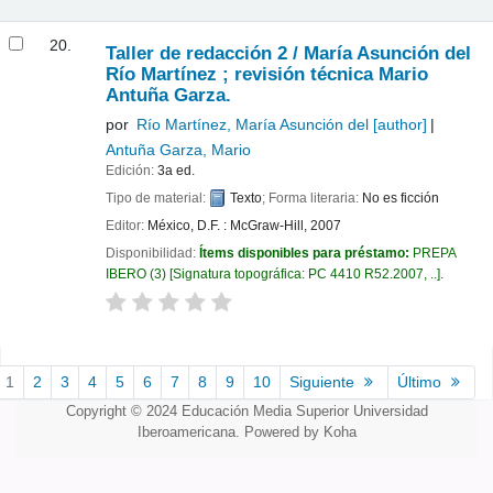
20.
Taller de redacción 2 /
María Asunción del
Río Martínez ; revisión técnica Mario
Antuña Garza.
por
Río Martínez, María Asunción del
[author]
Antuña Garza, Mario
Edición:
3a ed.
Tipo de material:
Texto
; Forma literaria:
No es ficción
Editor:
México, D.F. : McGraw-Hill, 2007
Disponibilidad:
Ítems disponibles para préstamo:
PREPA
IBERO
(3)
Signatura topográfica:
PC 4410 R52.2007, ..
.
Páginas
1
2
3
4
5
6
7
8
9
10
Siguiente
Último
Copyright © 2024 Educación Media Superior Universidad
Iberoamericana.
Powered by Koha