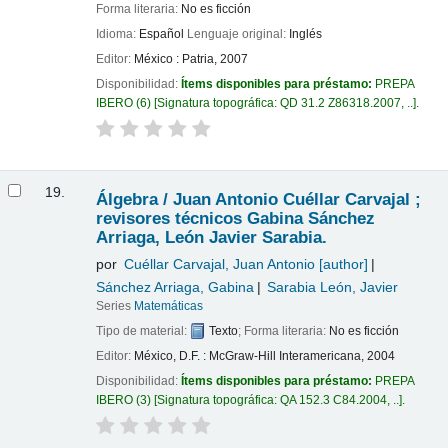
Forma literaria:
No es ficción
Idioma:
Español
Lenguaje original:
Inglés
Editor:
México : Patria, 2007
Disponibilidad:
Ítems disponibles para préstamo:
PREPA
IBERO
(6)
Signatura topográfica:
QD 31.2 Z86318.2007, ..
.
19.
Álgebra /
Juan Antonio Cuéllar Carvajal ;
revisores técnicos Gabina Sánchez
Arriaga, León Javier Sarabia.
por
Cuéllar Carvajal, Juan Antonio
[author]
Sánchez Arriaga, Gabina
Sarabia León, Javier
Series
Matemáticas
Tipo de material:
Texto
; Forma literaria:
No es ficción
Editor:
México, D.F. : McGraw-Hill Interamericana, 2004
Disponibilidad:
Ítems disponibles para préstamo:
PREPA
IBERO
(3)
Signatura topográfica:
QA 152.3 C84.2004, ..
.