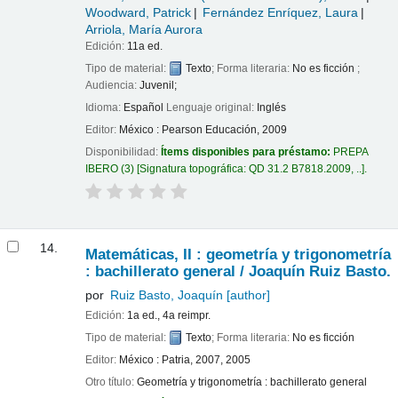
Woodward, Patrick
Fernández Enríquez, Laura
Arriola, María Aurora
Edición:
11a ed.
Tipo de material:
Texto
; Forma literaria:
No es ficción
;
Audiencia:
Juvenil;
Idioma:
Español
Lenguaje original:
Inglés
Editor:
México : Pearson Educación, 2009
Disponibilidad:
Ítems disponibles para préstamo:
PREPA
IBERO
(3)
Signatura topográfica:
QD 31.2 B7818.2009, ..
.
14.
Matemáticas, II : geometría y trigonometría
: bachillerato general /
Joaquín Ruiz Basto.
por
Ruiz Basto, Joaquín
[author]
Edición:
1a ed., 4a reimpr.
Tipo de material:
Texto
; Forma literaria:
No es ficción
Editor:
México : Patria, 2007, 2005
Otro título:
Geometría y trigonometría : bachillerato general