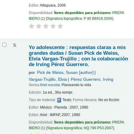
Editor:
Alfaguara, 2006
Disponibilidad:
Ítems disponibles para préstamo:
PREPA
IBERO
(1)
Signatura topográfica:
P 90 B6918.2006
.
5.
Yo adolescente : respuestas claras a mis
grandes dudas /
Susan Pick de Weiss,
Elvia Vargas-Trujillo ; con la colaboración
de Irving Pérez Guerrero.
por
Pick de Weiss, Susan
[author]
Vargas-Trujillo, Elvia
Pérez Guerrero, Irving
Series
Ariel escolar
. Planeando tu vida
Edición:
1a ed., 36a reimpr.
Tipo de material:
Texto
; Forma literaria:
No es ficción
Editor:
México : Planeta : 2007, 1990
Editor:
Ariel : IMFAP, 2007, 1990
Disponibilidad:
Ítems disponibles para préstamo:
PREPA
IBERO
(1)
Signatura topográfica:
HQ 796 P53.2007
.