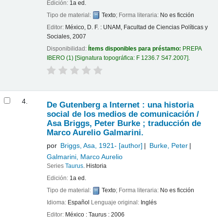
Edición:
1a ed.
Tipo de material:
Texto
; Forma literaria:
No es ficción
Editor:
México, D. F. : UNAM, Facultad de Ciencias Políticas y
Sociales, 2007
Disponibilidad:
Ítems disponibles para préstamo:
PREPA
IBERO
(1)
Signatura topográfica:
F 1236.7 S47.2007
.
4.
De Gutenberg a Internet : una historia
social de los medios de comunicación /
Asa Briggs, Peter Burke ; traducción de
Marco Aurelio Galmarini.
por
Briggs, Asa
, 1921-
[author]
Burke, Peter
Galmarini, Marco Aurelio
Series
Taurus
. Historia
Edición:
1a ed.
Tipo de material:
Texto
; Forma literaria:
No es ficción
Idioma:
Español
Lenguaje original:
Inglés
Editor:
México : Taurus : 2006