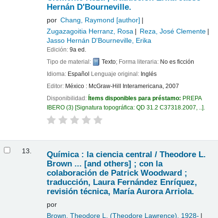
Hernán D'Bourneville.
por
Chang, Raymond
[author]
Zugazagoitia Herranz, Rosa
Reza, José Clemente
Jasso Hernán D'Bourneville, Erika
Edición:
9a ed.
Tipo de material:
Texto
; Forma literaria:
No es ficción
Idioma:
Español
Lenguaje original:
Inglés
Editor:
México : McGraw-Hill Interamericana, 2007
Disponibilidad:
Ítems disponibles para préstamo:
PREPA
IBERO
(3)
Signatura topográfica:
QD 31.2 C37318.2007, ..
.
13.
Química : la ciencia central /
Theodore L.
Brown ... [and others] ; con la
colaboración de Patrick Woodward ;
traducción, Laura Fernández Enríquez,
revisión técnica, María Aurora Arriola.
por
Brown, Theodore L. (Theodore Lawrence)
, 1928-