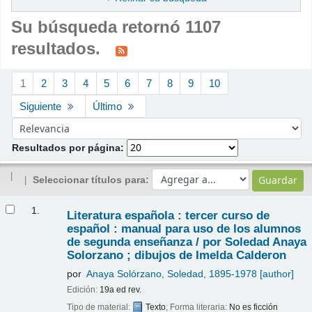
Su búsqueda retornó 1107
resultados.
Ordenar
1
2
3
4
5
6
7
8
9
10
Siguiente
Último
Ordenar por:
Resultados por página:
Seleccionar títulos para:
Resultados
1.
Literatura española : tercer curso de
español : manual para uso de los alumnos
de segunda enseñanza /
por Soledad Anaya
Solorzano ; dibujos de Imelda Calderon
por
Anaya Solórzano, Soledad
, 1895-1978
[author]
Edición:
19a ed rev.
Tipo de material:
Texto
; Forma literaria:
No es ficción