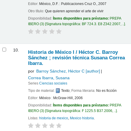
Editor:
México, D.F. : Publicaciones Cruz O., 2007
Otro título:
Que quieren aprender el arte de vivir
Disponibilidad:
Ítems disponibles para préstamo:
PREPA
IBERO
(3)
Signatura topográfica:
BF 724.3. E8 Z342.2007, ..
.
10.
Historia de México I /
Héctor C. Barroy
Sánchez ; revisión técnica Susana Correa
Ibarra.
por
Barroy Sánchez, Héctor C
[author]
Correa Ibarra, Susana
Series
Ciencias sociales
Tipo de material:
Texto
; Forma literaria:
No es ficción
Editor:
México : McGraw-Hill, 2006
Disponibilidad:
Ítems disponibles para préstamo:
PREPA
IBERO
(3)
Signatura topográfica:
F 1225.5 B37.2006, ..
.
Listas:
historia de mexico
,
Mexico historia
.