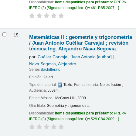
Disponibilidad:
Ítems disponibles para préstamo:
PREPA
IBERO
(3)
Signatura topográfica:
QA 461 R85.2007, ..
.
15.
Matemáticas II : geometría y trigonometría
/
Juan Antonio Cuéllar Carvajal ; revisión
técnica Ing. Alejandro Nava Segovia.
por
Cuéllar Carvajal, Juan Antonio
[author]
Nava Segovia, Alejandro
Series
Bachillerato
Edición:
2a ed.
Tipo de material:
Texto
; Forma literaria:
No es ficción
;
Audiencia:
Juvenil;
Editor:
México : McGraw-Hill, 2009
Otro título:
Geometría y trigonometría
Disponibilidad:
Ítems disponibles para préstamo:
PREPA
IBERO
(3)
Signatura topográfica:
QA 529 C84.2009, ..
.