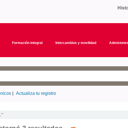
Hist
Formación integral
Intercambios y movilidad
Admisiones
ónicos
Actualiza tu registro
"'