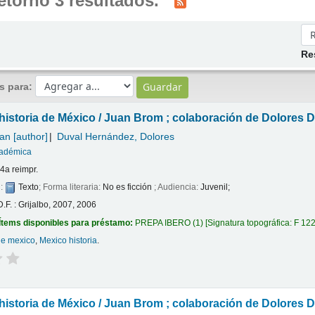
etornó 3 resultados.
Or
Re
os para:
istoria de México /
Juan Brom ; colaboración de Dolores D
an
[author]
Duval Hernández, Dolores
cadémica
 4a reimpr.
l:
Texto
; Forma literaria:
No es ficción
; Audiencia:
Juvenil;
.F. : Grijalbo, 2007, 2006
Ítems disponibles para préstamo:
PREPA IBERO
(1)
Signatura topográfica:
F 12
 de mexico
,
Mexico historia
.
istoria de México /
Juan Brom ; colaboración de Dolores D