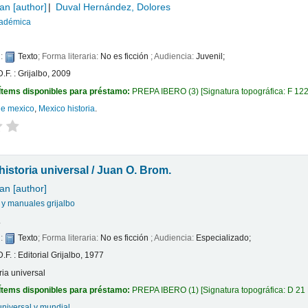
an
[author]
Duval Hernández, Dolores
cadémica
l:
Texto
; Forma literaria:
No es ficción
; Audiencia:
Juvenil;
.F. : Grijalbo, 2009
Ítems disponibles para préstamo:
PREPA IBERO
(3)
Signatura topográfica:
F 122
 de mexico
,
Mexico historia
.
istoria universal /
Juan O. Brom.
an
[author]
 y manuales grijalbo
.
l:
Texto
; Forma literaria:
No es ficción
; Audiencia:
Especializado;
.F. : Editorial Grijalbo, 1977
ria universal
Ítems disponibles para préstamo:
PREPA IBERO
(1)
Signatura topográfica:
D 21
universal y mundial
.