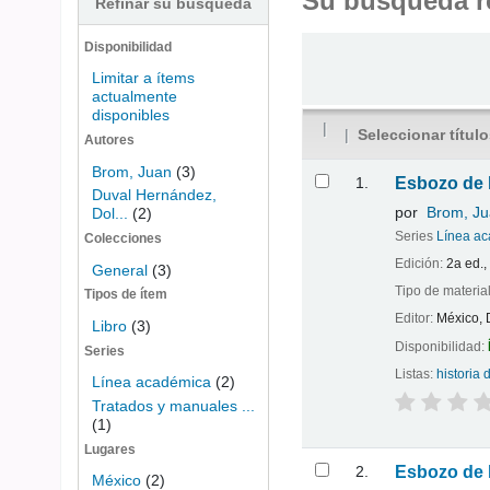
Su búsqueda r
Refinar su búsqueda
Ordenar
Disponibilidad
Limitar a ítems
actualmente
disponibles
Seleccionar títul
Autores
Resultados
Brom, Juan
(3)
1.
Esbozo de h
Duval Hernández,
por
Brom, Ju
Dol...
(2)
Series
Línea a
Colecciones
Edición:
2a ed.,
General
(3)
Tipo de materia
Tipos de ítem
Editor:
México, D
Libro
(3)
Disponibilidad:
Series
Listas:
historia
Línea académica
(2)
Tratados y manuales ...
(1)
Lugares
2.
Esbozo de h
México
(2)