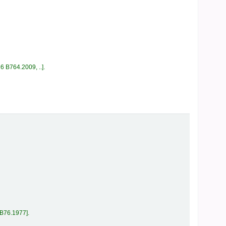
6 B764.2009, ..
.
 B76.1977
.