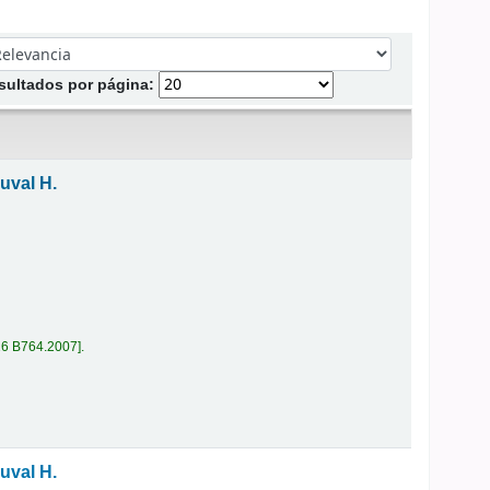
denar por:
sultados por página:
uval H.
26 B764.2007
.
uval H.