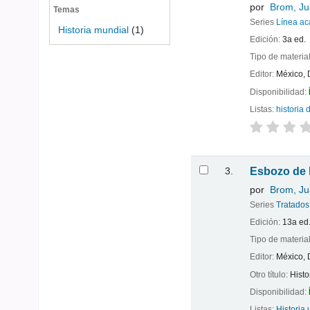
por
Brom, Ju
Temas
Series
Línea a
Historia mundial
(1)
Edición:
3a ed.
Tipo de materia
Editor:
México, D
Disponibilidad:
Listas:
historia
3.
Esbozo de h
por
Brom, Ju
Series
Tratados
Edición:
13a ed
Tipo de materia
Editor:
México, D
Otro título:
Histo
Disponibilidad:
Listas:
Historia 