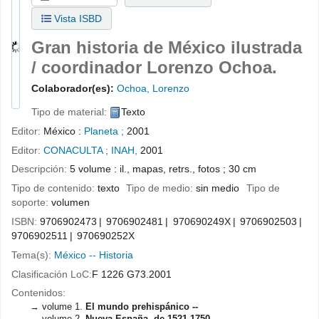
Vista ISBD
Gran historia de México ilustrada
/
coordinador Lorenzo Ochoa.
Colaborador(es):
Ochoa, Lorenzo
Tipo de material:
Texto
Editor:
México :
Planeta ;
2001
Editor:
CONACULTA ; INAH,
2001
Descripción:
5 volume : il., mapas, retrs., fotos ; 30 cm
Tipo de contenido:
texto
Tipo de medio:
sin medio
Tipo de
soporte:
volumen
ISBN:
9706902473
9706902481
970690249X
9706902503
9706902511
970690252X
Tema(s):
México -- Historia
Clasificación LoC:
F 1226 G73.2001
Contenidos:
volume 1.
El mundo prehispánico --
volume 2.
Nueva España, de 1521-1750 --